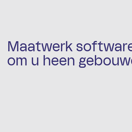
Maatwerk software
om u heen gebouw
Bedrijfskritische softwareoplossingen 
geïntegreerd in uw workflows en 
beheertools
LATEN WE SAMEN IETS BOUWEN